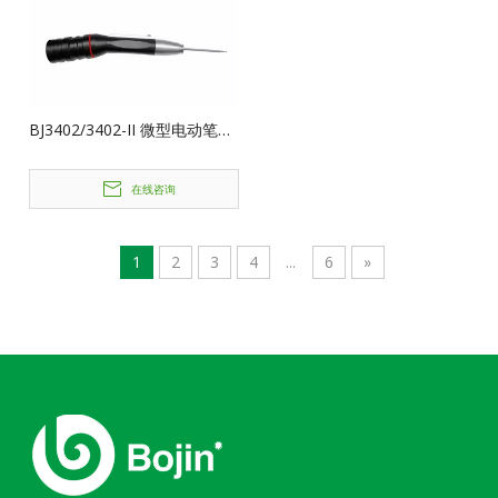
BJ3402/3402-II 微型电动笔式
钻（3400型）
在线咨询
1
2
3
4
...
6
»